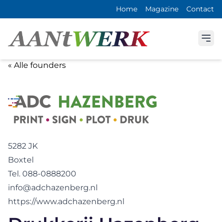
Home
Magazine
Contact
« Alle founders
5282 JK
Boxtel
Tel. 088-0888200
info@adchazenberg.nl
https://www.adchazenberg.nl