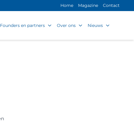
Home
Magazine
Contact
Founders en partners
Over ons
Nieuws
en