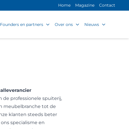
Home
Magazine
Contact
Founders en partners
Over ons
Nieuws
aalleverancier
 de professionele spuiterij,
en meubelbranche tot de
nze klanten steeds beter
s ons specialisme en