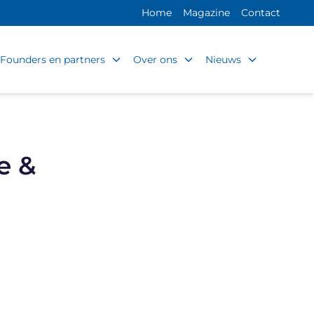
Home
Magazine
Contact
Founders en partners
Over ons
Nieuws
e &