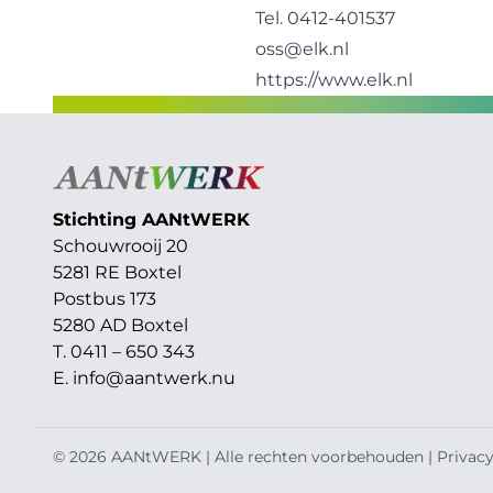
Tel. 0412-401537
oss@elk.nl
https://www.elk.nl
Stichting AAN
t
WERK
Schouwrooij 20
5281 RE Boxtel
Postbus 173
5280 AD Boxtel
T. 0411 – 650 343
E.
info@aantwerk.nu
© 2026 AANtWERK | Alle rechten voorbehouden |
Privacy