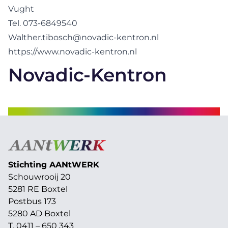
Vught
Tel. 073-6849540
Walther.tibosch@novadic-kentron.nl
https://www.novadic-kentron.nl
Novadic-Kentron
Stichting AAN
t
WERK
Schouwrooij 20
5281 RE Boxtel
Postbus 173
5280 AD Boxtel
T. 0411 – 650 343