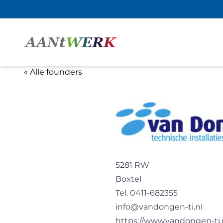
« Alle founders
5281 RW
Boxtel
Tel. 0411-682355
info@vandongen-ti.nl
https://www.vandongen-ti.