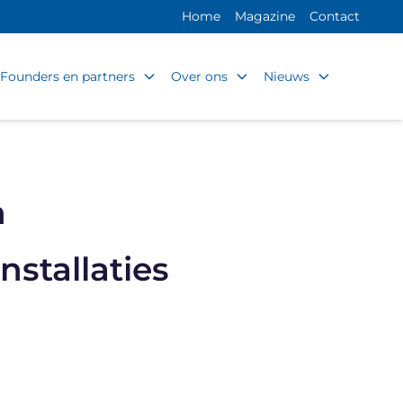
Home
Magazine
Contact
Founders en partners
Over ons
Nieuws
n
nstallaties