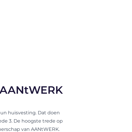
an AANtWERK
hun huisvesting. Dat doen
rede 3. De hoogste trede op
rtnerschap van AANtWERK.