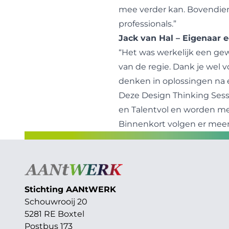
mee verder kan. Bovendien
professionals.”
Jack van Hal – Eigenaar e
“Het was werkelijk een g
van de regie. Dank je wel vo
denken in oplossingen na 
Deze Design Thinking Sess
en Talentvol en worden me
Binnenkort volgen er meer
Stichting AAN
t
WERK
Schouwrooij 20
5281 RE Boxtel
Postbus 173