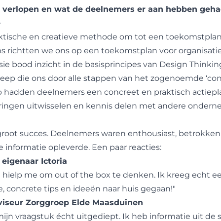
jn verlopen en wat de deelnemers er aan hebben geha
e
aktische en creatieve methode om tot een toekomstplan
 richtten we ons op een toekomstplan voor organisaties
ie bood inzicht in de basisprincipes van Design Think
ep die ons door alle stappen van het zogenoemde ‘con
 hadden deelnemers een concreet en praktisch actieplan
ringen uitwisselen en kennis delen met andere ondernem
root succes. Deelnemers waren enthousiast, betrokken
 informatie opleverde. Een paar reacties:
eigenaar Ictoria
e hielp me om out of the box te denken. Ik kreeg echt 
, concrete tips en ideeën naar huis gegaan!"
adviseur Zorggroep Elde Maasduinen
mijn vraagstuk écht uitgediept. Ik heb informatie uit de 