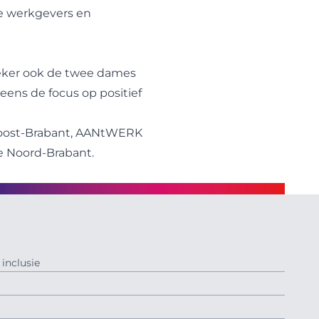
re werkgevers en
eker ook de twee dames
r eens de focus op positief
rdoost-Brabant, AANtWERK
e Noord-Brabant.
inclusie